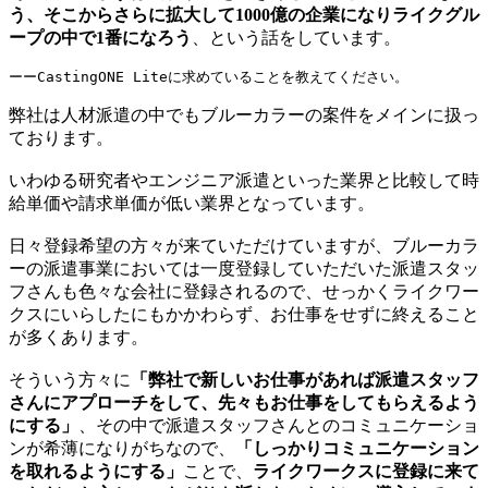
う、そこからさらに拡大して1000億の企業になりライクグル
ープの中で1番になろう
、という話をしています。
ーーCastingONE Liteに求めていることを教えてください。
弊社は人材派遣の中でもブルーカラーの案件をメインに扱っ
ております。
いわゆる研究者やエンジニア派遣といった業界と比較して時
給単価や請求単価が低い業界となっています。
日々登録希望の方々が来ていただけていますが、ブルーカラ
ーの派遣事業においては一度登録していただいた派遣スタッ
フさんも色々な会社に登録されるので、せっかくライクワー
クスにいらしたにもかかわらず、お仕事をせずに終えること
が多くあります。
そういう方々に
「弊社で新しいお仕事があれば派遣スタッフ
さんにアプローチをして、先々もお仕事をしてもらえるよう
にする」
、その中で派遣スタッフさんとのコミュニケーショ
ンが希薄になりがちなので、
「しっかりコミュニケーション
を取れるようにする」
ことで、
ライクワークスに登録に来て