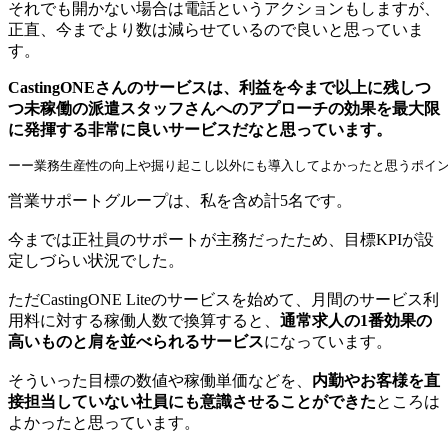
それでも開かない場合は電話というアクションもしますが、
正直、今までより数は減らせているので良いと思っていま
す。
CastingONEさんのサービスは、利益を今まで以上に残しつ
つ未稼働の派遣スタッフさんへのアプローチの効果を最大限
に発揮する非常に良いサービスだなと思っています。
ーー業務生産性の向上や掘り起こし以外にも導入してよかったと思うポイ
営業サポートグループは、私を含め計5名です。
今までは正社員のサポートが主務だったため、目標KPIが設
定しづらい状況でした。
ただCastingONE Liteのサービスを始めて、月間のサービス利
用料に対する稼働人数で換算すると、
通常求人の1番効果の
高いものと肩を並べられるサービス
になっています。
そういった目標の数値や稼働単価などを、
内勤やお客様を直
接担当していない社員にも意識させることができた
ところは
よかったと思っています。