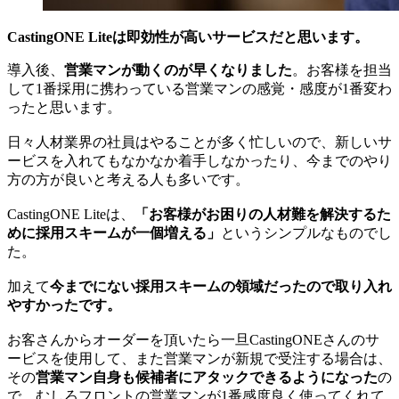
CastingONE Liteは即効性が高いサービスだと思います。
導入後、
営業マンが動くのが早くなりました
。お客様を担当
して1番採用に携わっている営業マンの感覚・感度が1番変わ
ったと思います。
日々人材業界の社員はやることが多く忙しいので、新しいサ
ービスを入れてもなかなか着手しなかったり、今までのやり
方の方が良いと考える人も多いです。
CastingONE Liteは、
「お客様がお困りの人材難を解決するた
めに採用スキームが一個増える」
というシンプルなものでし
た。
加えて
今までにない採用スキームの領域だったので取り入れ
やすかったです。
お客さんからオーダーを頂いたら一旦CastingONEさんのサ
ービスを使用して、また営業マンが新規で受注する場合は、
その
営業マン自身も候補者にアタックできるようになった
の
で、むしろフロントの営業マンが1番感度良く使ってくれて