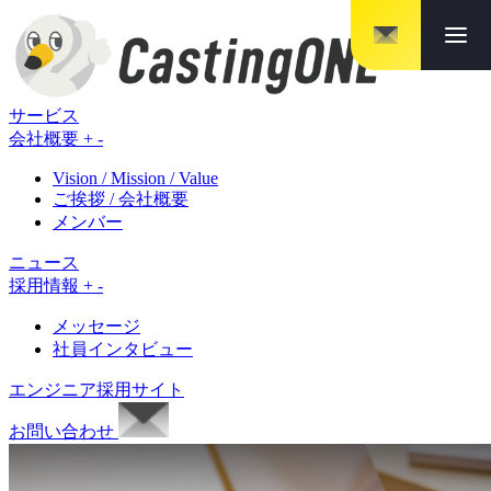
メニ
サービス
会社概要
+
-
Vision / Mission / Value
ご挨拶 / 会社概要
メンバー
ニュース
採用情報
+
-
メッセージ
社員インタビュー
エンジニア採用サイト
お問い合わせ