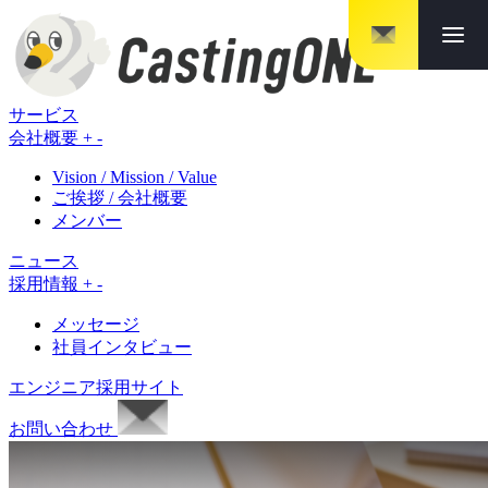
メニ
サービス
会社概要
+
-
Vision / Mission / Value
ご挨拶 / 会社概要
メンバー
ニュース
採用情報
+
-
メッセージ
社員インタビュー
エンジニア採用サイト
お問い合わせ