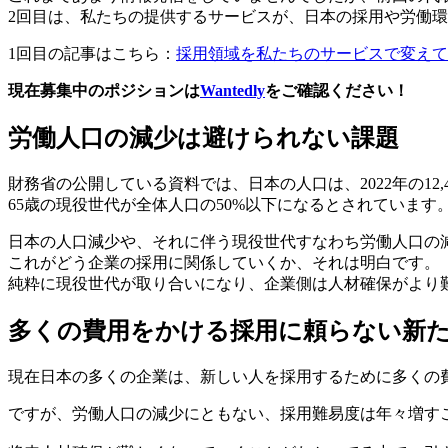
2回目は、私たちの提供するサービスが、日本の採用や労働
1回目の記事はこちら：
採用領域を私たちのサービスで変えていき
現在募集中のポジションは
Wantedly
をご確認ください！
労働人口の減少は避けられない課題
財務省の公開している資料では、日本の人口は、2022年の12,
65歳の現役世代が全体人口の50%以下になるとされています
日本の人口減少や、それに伴う現役世代すなわち労働人口の
これがどう企業の採用に関係していくか、それは明白です。
純粋に現役世代が取り合いになり、企業側は人材確保がより
多くの費用をかける採用に頼らない新
現在日本の多くの企業は、新しい人を採用するために多くの
ですが、労働人口の減少にともない、採用難易度は年々増す