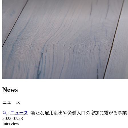
News
ニュース
›
ニュース
›
新たな雇用創出や労働人口の増加に繋がる事業 〜代
2022.07.23
Interview