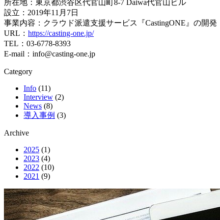
所在地：東京都渋谷区代官山町8-7 Daiwa代官山ビル
設立：2019年11月7日
事業内容：クラウド派遣支援サービス『CastingONE』の
URL：
https://casting-one.jp/
TEL：03-6778-8393
E-mail：info@casting-one.jp
Category
Info
(11)
Interview
(2)
News
(8)
導入事例
(3)
Archive
2025
(1)
2023
(4)
2022
(10)
2021
(9)