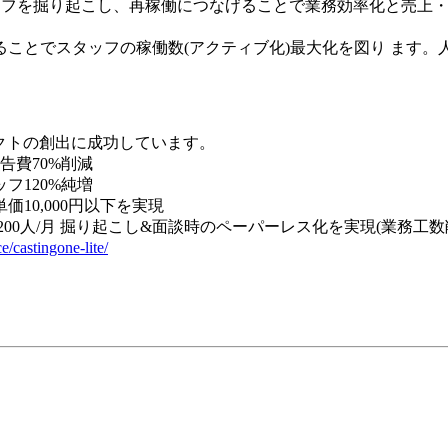
る未稼働スタッフを掘り起こし、再稼働につなげることで業務効率化
ことでスタッフの稼働数(アクティブ化)最大化を図り ます
インパクトの創出に成功しています。
告費70%削減
フ120%純増
価10,000円以下を実現
0人/月 掘り起こし&面談時のペーパーレス化を実現(業務工数
ce/castingone-lite/