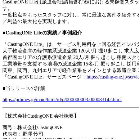
CastingONE Liteは派遣会社(請負含む)様におけ
す。
一度接点をもったスタッフに対し、常に最適な案件を紹介する
／利益の最大化を実現します。
■CastingONE Liteの実績／事例紹介
「CastingONE Lite」は、サービス利用料を上回る経営
大手物流倉庫の軽作業系派遣企業 120人/月 掘り起こし 求人広
首都圏エリアの介護系派遣企業 20人/月 掘り起こし 稼働スタッ
工業地帯を支援する地場の派遣企業 15名/月 掘り起こし 採用単
関東、関西、九州エリアで軽作業系をメインとする派遣企業 20
「CastingONE Lite」サービスページ：
https://casting-one.jp/servi
■当リリースの詳細
https://prtimes.jp/main/html/rd/p/000000003.000083142.html
【株式会社CastingONE 会社概要】
商号：株式会社CastingONE
代表者：野澤 怜司