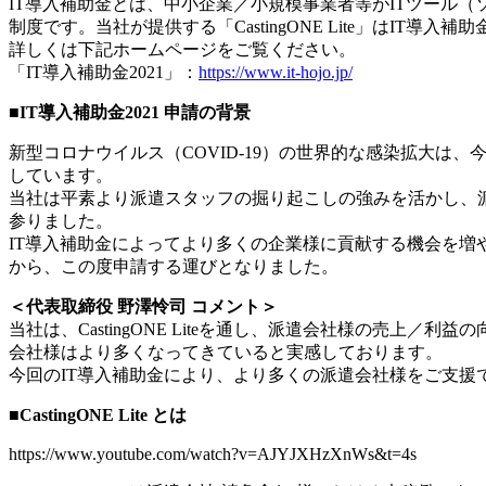
IT導入補助金とは、中小企業／小規模事業者等がITツール
制度です。当社が提供する「CastingONE Lite」はIT
詳しくは下記ホームページをご覧ください。
「IT導入補助金2021」：
https://www.it-hojo.jp/
■IT導入補助金2021 申請の背景
新型コロナウイルス（COVID-19）の世界的な感染拡大は
しています。
当社は平素より派遣スタッフの掘り起こしの強みを活かし、
参りました。
IT導入補助金によってより多くの企業様に貢献する機会を
から、この度申請する運びとなりました。
＜代表取締役 野澤怜司 コメント＞
当社は、CastingONE Liteを通し、派遣会社様の売
会社様はより多くなってきていると実感しております。
今回のIT導入補助金により、より多くの派遣会社様をご支援
■CastingONE Lite とは
https://www.youtube.com/watch?v=AJYJXHzXnWs&t=4s