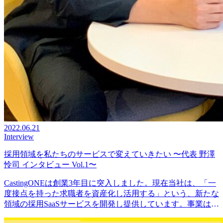
2022.06.21
Interview
採用領域を私たちのサービスで変えていきたい 〜代表 野澤
怜司 インタビュー Vol.1〜
CastingONEは創業3年目に突入しました。現在当社は、「一
度接点を持った求職者を資産化し活用する」という、新たな
領域の採用SaaSサービスを開発し提供しています。事業は急
成長中で、ユーザー数は提供から2年で30万人…