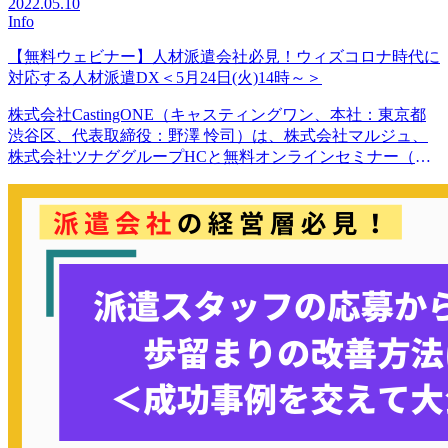
2022.05.10
Info
【無料ウェビナー】人材派遣会社必見！ウィズコロナ時代に
対応する人材派遣DX＜5月24日(火)14時～＞
株式会社CastingONE（キャスティングワン、本社：東京都
渋谷区、代表取締役：野澤 怜司）は、株式会社マルジュ、
株式会社ツナググループHCと無料オンラインセミナー（ウ
ェビナー）を共同開催致します。株式会社Castin…