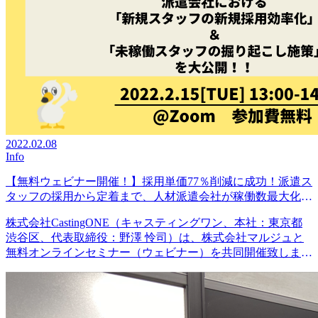
2022.02.08
Info
【無料ウェビナー開催！】採用単価77％削減に成功！派遣ス
タッフの採用から定着まで、人材派遣会社が稼働数最大化に
向けて今後やるべきこと
株式会社CastingONE（キャスティングワン、本社：東京都
渋谷区、代表取締役：野澤 怜司）は、株式会社マルジュと
無料オンラインセミナー（ウェビナー）を共同開催致しま
す。株式会社CastingONE（キャスティングワン…