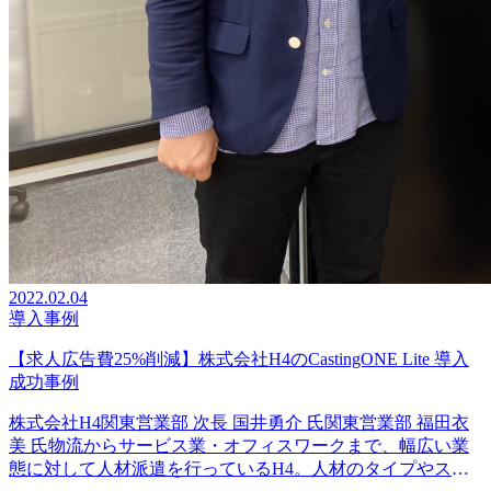
2022.02.04
導入事例
【求人広告費25%削減】株式会社H4のCastingONE Lite 導入
成功事例
株式会社H4関東営業部 次長 国井勇介 氏関東営業部 福田衣
美 氏物流からサービス業・オフィスワークまで、幅広い業
態に対して人材派遣を行っているH4。人材のタイプやスペ