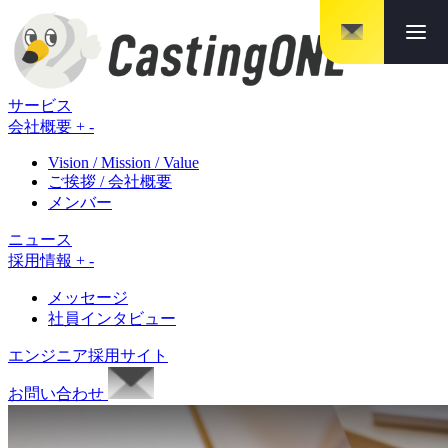
メニ
サービス
会社概要
+
-
Vision / Mission / Value
ご挨拶 / 会社概要
メンバー
ニュース
採用情報
+
-
メッセージ
社員インタビュー
エンジニア採用サイト
お問い合わせ