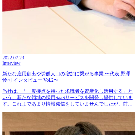
2022.07.23
Interview
新たな雇用創出や労働人口の増加に繋がる事業 〜代表 野澤
怜司 インタビュー Vol.2〜
当社は、「一度接点を持った求職者を資産化し活用する」と
いう、新たな領域の採用SaaSサービスを開発し提供していま
す。これまであまり情報発信をしていませんでしたが、前回
の代表 野澤怜司のインタビューから積極的に情報発信を
し…