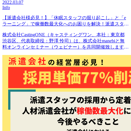
2022.03.07
Info
【派遣会社様必見！】「休眠スタッフの掘り起こし」と「e
ラーニング」で稼働数最大化へのお困りを解決！派遣スタッ
フの採用から定着までの最適案とは？
株式会社CastingONE（キャスティングワン、本社：東京都
渋谷区、代表取締役：野澤 怜司）は、株式会社manebiと無
料オンラインセミナー（ウェビナー）を共同開催致します。
株式会社CastingONE（キャスティング…