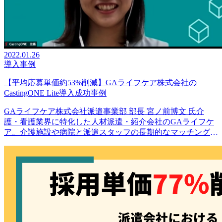
2022.01.26
導入事例
【平均応募単価約53%削減】GAライフケア株式会社の
CastingONE Lite導入成功事例
GAライフケア株式会社派遣事業部 部長 宮ノ前博文 氏介
護・看護業界に特化した人材派遣・紹介会社のGAライフケ
ア。介護施設や病院と派遣スタッフの長期的なマッチング
と、それらを後押しするフォロー体制で、派遣スタッフが安
心し…