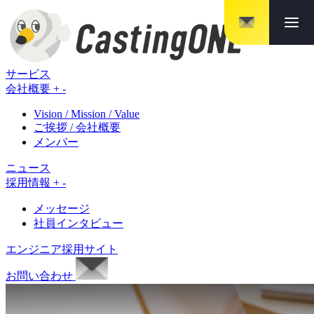
メニ
サービス
会社概要
+
-
Vision / Mission / Value
ご挨拶 / 会社概要
メンバー
ニュース
採用情報
+
-
メッセージ
社員インタビュー
エンジニア採用サイト
お問い合わせ