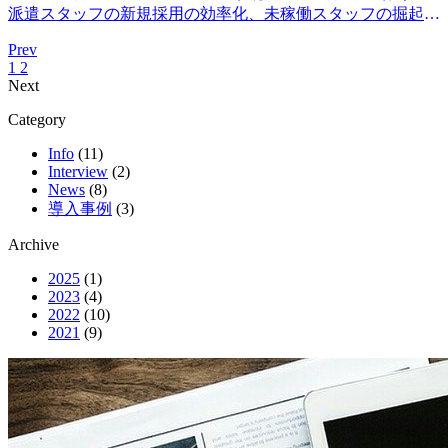
派遣スタッフの新規採用の効率化、未稼働スタッフの掘起し
施策の成功事例を、無料オンラインセミナー（ウェビナ…
Prev
1
2
Next
Category
Info
(11)
Interview
(2)
News
(8)
導入事例
(3)
Archive
2025
(1)
2023
(4)
2022
(10)
2021
(9)