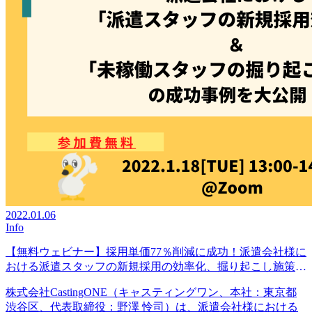
2022.01.06
Info
【無料ウェビナー】採用単価77％削減に成功！派遣会社様に
おける派遣スタッフの新規採用の効率化、掘り起こし施策の
成功事例を大公開！
株式会社CastingONE（キャスティングワン、本社：東京都
渋谷区、代表取締役：野澤 怜司）は、派遣会社様における