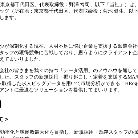
所在地：東京都千代田区、代表取締役：野澤 怜司、以下「当社」）
ッグ（所在地：東京都千代田区、代表取締役：菊池 健生、以
します。
少が深刻化する現在、人材不足に悩む企業を支援する派遣会社
タッフの獲得競争に苦戦しており、思うようにクライアント企
えてまいりました。
会社の皆さまを我々の持つ「データ活用」のノウハウを通して
た。スタッフの新規採用・掘り起こし・定着を支援するMA/CRMサ
から取得した求人ビッグデータを用いて市場分析ができる「HRo
アントに最適なソリューションを提供してまいります。
】
いて＞
社の業務効率化と稼働数最大化を目指し、新規採用・既存スタッフの