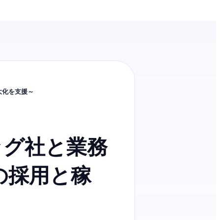
大化を支援～
ッグ社と業務
の採用と稼