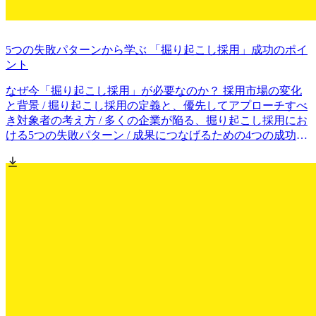
5つの失敗パターンから学ぶ 「掘り起こし採用」成功のポイ
ント
なぜ今「掘り起こし採用」が必要なのか？ 採用市場の変化
と背景 / 掘り起こし採用の定義と、優先してアプローチすべ
き対象者の考え方 / 多くの企業が陥る、掘り起こし採用にお
ける5つの失敗パターン / 成果につなげるための4つの成功ポ
イント / 応募後「9割が離脱する」課題への具体的…