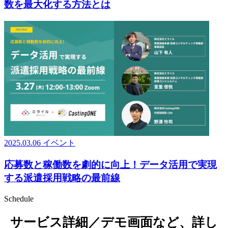
数を最大化する方法とは
2025.03.06
イベント
応募数と稼働数を劇的に向上！データ活用で実現
する派遣採用戦略の最前線
Schedule
サービス詳細／デモ画面など、詳し